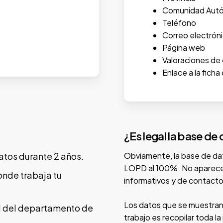
Comunidad Aut
Teléfono
Correo electrón
Página web
Valoraciones de 
Enlace a la fich
¿Es legal la base de
atos durante 2 años.
Obviamente, la base de da
LOPD al 100%. No aparecen
onde trabaja tu
informativos y de contacto
Los datos que se muestran
ad del departamento de
trabajo es recopilar toda la 