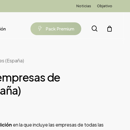
Noticias
Objetivo
search
ión
P
a
c
k
P
r
e
m
i
u
m
es (España)
 empresas de
aña)
ición
en la que incluye las empresas de todas las