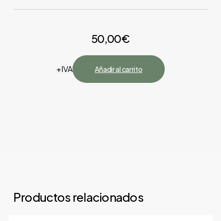
En este listado de fabricantes de tubos puedes
encontrar empresas de todas las provincias de
50,00
€
España: Álava, Albacete, Alicante, Almería, Asturias,
Ávila, Badajoz, Barcelona, Burgos, Cáceres, Cádiz,
Cantabria, Castellón, Ciudad Real, Córdoba, La
+IVA
Añadir al carrito
Coruña, Cuenca, Girona, Granada, Guadalajara,
Guipúzcoa, Huelva, Huesca, Islas Baleares, Jaén,
León, Lérida, Lugo, Madrid, Málaga, Murcia, Navarra,
Orense, Palencia, Las Palmas, Pontevedra, La Rioja,
Salamanca, Segovia, Sevilla, Soria, Tarragona, Santa
Cruz de Tenerife, Teruel, Toledo, Valencia, Valladolid,
Vizcaya, Zamora, Zaragoza.
Productos relacionados