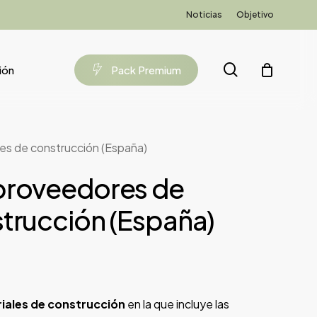
Noticias
Objetivo
search
ión
P
a
c
k
P
r
e
m
i
u
m
es de construcción (España)
proveedores de
strucción (España)
iales de construcción
en la que incluye las