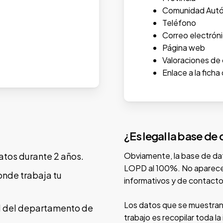
Comunidad Aut
Teléfono
Correo electrón
Página web
Valoraciones de 
Enlace a la fich
¿Es legal la base de
atos durante 2 años.
Obviamente, la base de da
LOPD al 100%. No aparecen
onde trabaja tu
informativos y de contacto
Los datos que se muestran
ad del departamento de
trabajo es recopilar toda la 